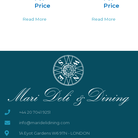
Price
Price
Read More
Read More
+44 20 7041 9251
info@maridelidining.com
1A Eyot Gardens W6 9TN - LONDON