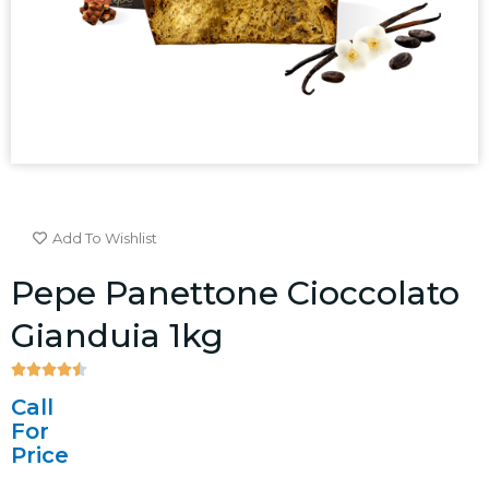
Add To Wishlist
Pepe Panettone Cioccolato
Gianduia 1kg





4.5/5
Call
For
Price