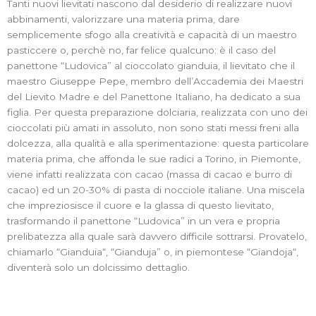
Tanti nuovi lievitati nascono dal desiderio di realizzare nuovi
abbinamenti, valorizzare una materia prima, dare
semplicemente sfogo alla creatività e capacità di un maestro
pasticcere o, perchè no, far felice qualcuno: è il caso del
panettone “Ludovica” al cioccolato gianduia, il lievitato che il
maestro Giuseppe Pepe, membro dell’Accademia dei Maestri
del Lievito Madre e del Panettone Italiano, ha dedicato a sua
figlia. Per questa preparazione dolciaria, realizzata con uno dei
cioccolati più amati in assoluto, non sono stati messi freni alla
dolcezza, alla qualità e alla sperimentazione: questa particolare
materia prima, che affonda le sue radici a Torino, in Piemonte,
viene infatti realizzata con cacao (massa di cacao e burro di
cacao) ed un 20-30% di pasta di nocciole italiane. Una miscela
che impreziosisce il cuore e la glassa di questo lievitato,
trasformando il panettone “Ludovica” in un vera e propria
prelibatezza alla quale sarà davvero difficile sottrarsi. Provatelo,
chiamarlo “Gianduia“, “Gianduja” o, in piemontese “Giandoja“,
diventerà solo un dolcissimo dettaglio.