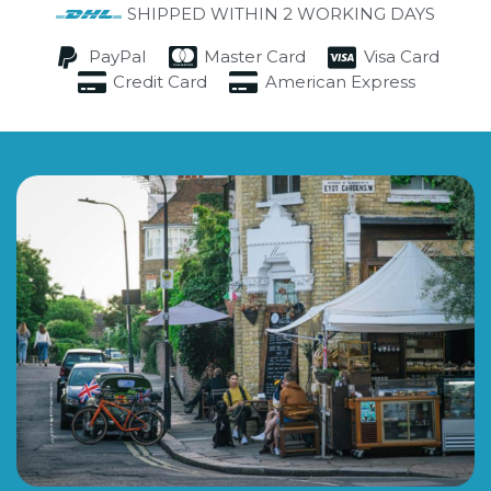
SHIPPED WITHIN 2 WORKING DAYS
PayPal
Master Card
Visa Card
Credit Card
American Express