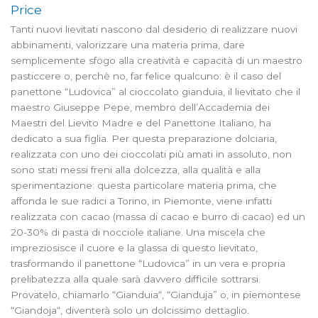
Price
Tanti nuovi lievitati nascono dal desiderio di realizzare nuovi
abbinamenti, valorizzare una materia prima, dare
semplicemente sfogo alla creatività e capacità di un maestro
pasticcere o, perchè no, far felice qualcuno: è il caso del
panettone “Ludovica” al cioccolato gianduia, il lievitato che il
maestro Giuseppe Pepe, membro dell’Accademia dei
Maestri del Lievito Madre e del Panettone Italiano, ha
dedicato a sua figlia. Per questa preparazione dolciaria,
realizzata con uno dei cioccolati più amati in assoluto, non
sono stati messi freni alla dolcezza, alla qualità e alla
sperimentazione: questa particolare materia prima, che
affonda le sue radici a Torino, in Piemonte, viene infatti
realizzata con cacao (massa di cacao e burro di cacao) ed un
20-30% di pasta di nocciole italiane. Una miscela che
impreziosisce il cuore e la glassa di questo lievitato,
trasformando il panettone “Ludovica” in un vera e propria
prelibatezza alla quale sarà davvero difficile sottrarsi.
Provatelo, chiamarlo “Gianduia“, “Gianduja” o, in piemontese
“Giandoja“, diventerà solo un dolcissimo dettaglio.