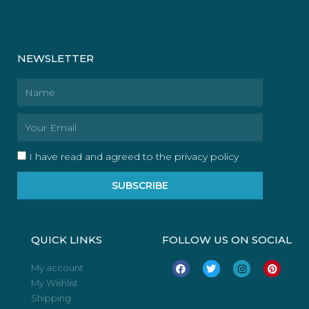
NEWSLETTER
Name
Email
I have read and agreed to the privacy policy
SUBSCRIBE
QUICK LINKS
FOLLOW US ON SOCIAL
F
T
I
P
My account
a
w
n
i
My Wishlist
c
i
s
n
e
t
t
t
Shipping
b
t
a
e